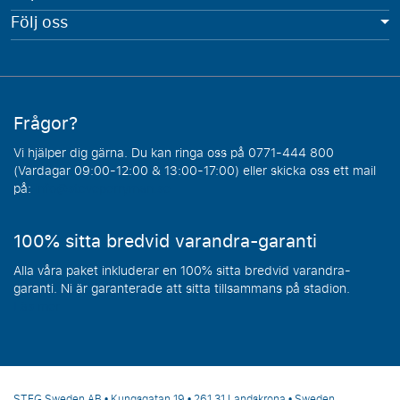
Följ oss
Frågor?
Vi hjälper dig gärna. Du kan ringa oss på 0771-444 800
(Vardagar 09:00-12:00 & 13:00-17:00) eller skicka oss ett mail
på:
info@steveperryman.se
100% sitta bredvid varandra-garanti
Alla våra paket inkluderar en 100% sitta bredvid varandra-
garanti. Ni är garanterade att sitta tillsammans på stadion.
Läs mer
STEG Sweden AB • Kungsgatan 19 • 261 31 Landskrona • Sweden