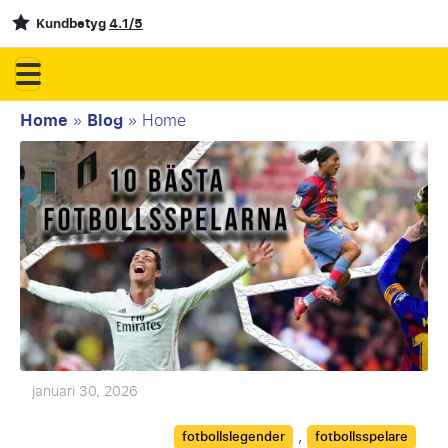
Kundbetyg
4.1/5
Home
»
Blog
»
Home
januari 30, 2026
Categories
,
fotbollslegender
fotbollsspelare