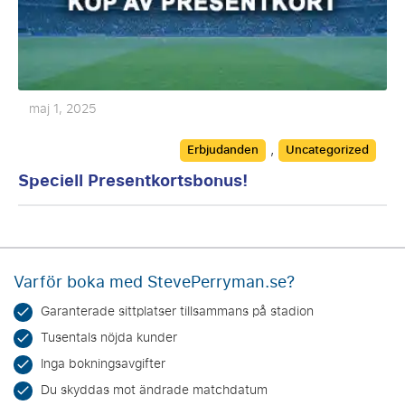
maj 1, 2025
Categories
,
Erbjudanden
Uncategorized
Speciell Presentkortsbonus!
Varför boka med StevePerryman.se?
Garanterade sittplatser tillsammans på stadion
Tusentals nöjda kunder
Inga bokningsavgifter
Du skyddas mot ändrade matchdatum