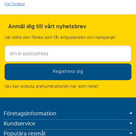
Fler fördelar
Anmäl dig till vårt nyhetsbrev
Var alltid den första som får erbjudanden och kampanjer.
Registrera dig
(du kan avsluta prenumerationen när som helst)
Företagsinformation
Kundservice
Populära resmål