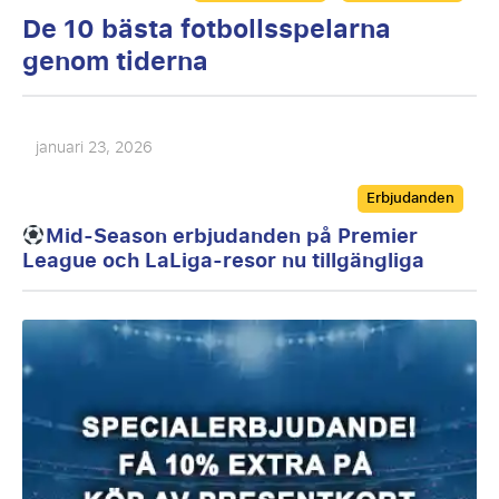
De 10 bästa fotbollsspelarna
genom tiderna
januari 23, 2026
Categories
Erbjudanden
Mid-Season erbjudanden på Premier
League och LaLiga-resor nu tillgängliga