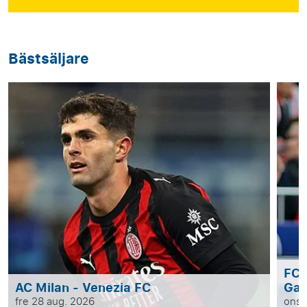
Bästsäljare
FC 
AC Milan - Venezia FC
Ga
fre 28 aug. 2026
ons 