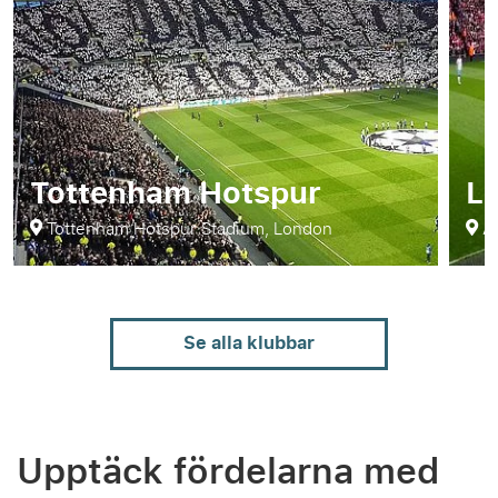
Tottenham Hotspur
Li
Tottenham Hotspur Stadium, London
An
Se alla klubbar
Upptäck fördelarna med