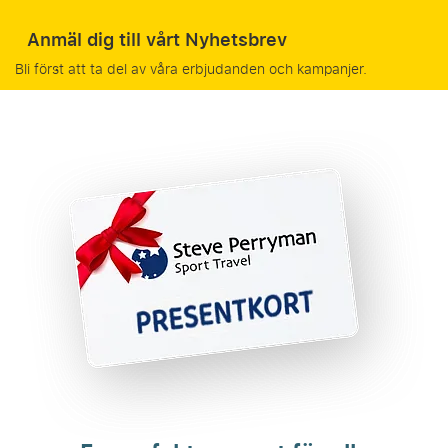
Anmäl dig till vårt Nyhetsbrev
Bli först att ta del av våra erbjudanden och kampanjer.