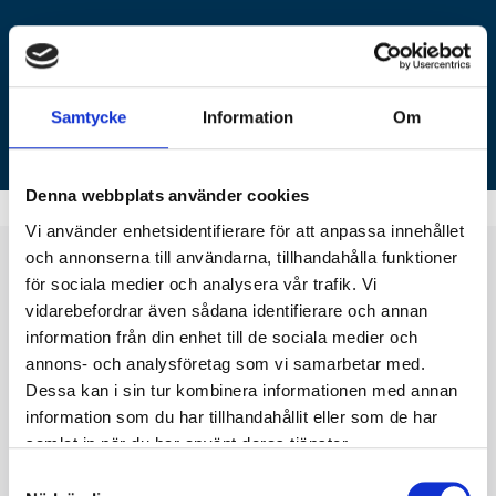
Se alla tillgängliga sportevenemang
Läs mer
Samtycke
Information
Om
Denna webbplats använder cookies
Vi använder enhetsidentifierare för att anpassa innehållet
och annonserna till användarna, tillhandahålla funktioner
Planera din
sportresa
i
för sociala medier och analysera vår trafik. Vi
vidarebefordrar även sådana identifierare och annan
några få steg!
information från din enhet till de sociala medier och
annons- och analysföretag som vi samarbetar med.
Att planera din drömresa med Steve Perryman är
Dessa kan i sin tur kombinera informationen med annan
enkelt!
information som du har tillhandahållit eller som de har
samlat in när du har använt deras tjänster.
Hitta din resa
Samtyckesval