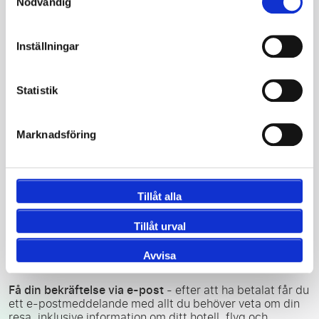
Nödvändig
Inställningar
Välj ditt lag
- välj den match där du vill vara på plats och
se live.
Statistik
Välj din biljettkategori
- Bestäm var du vill sitta på
Marknadsföring
arenan på matchdagen.
Tillåt alla
Skapa din resa
- Välj ditt hotell och flyg och fyll i
nödvändiga uppgifter.
Tillåt urval
Avvisa
Få din bekräftelse via e-post
- efter att ha betalat får du
ett e-postmeddelande med allt du behöver veta om din
resa, inklusive information om ditt hotell, flyg och