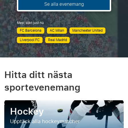
Se alla evenemang
Mest sökt just nu
FC Barcelona
AC Milan
Manchester United
Liverpool FC
Real Madrid
Hitta ditt nästa
sportevenemang
Hockey
Upptäck alla hockeymatcher