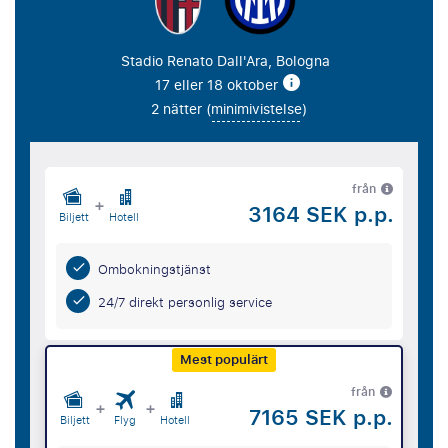
Stadio Renato Dall'Ara, Bologna
17 eller 18 oktober
2 nätter (
minimivistelse
)
från
+
3164 SEK p.p.
Biljett
Hotell
Ombokningstjänst
24/7 direkt personlig service
Mest populärt
från
+
+
7165 SEK p.p.
Biljett
Flyg
Hotell