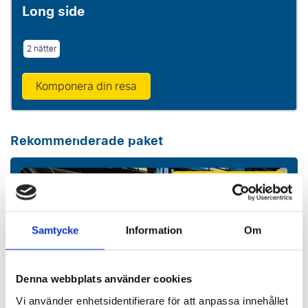
Long side
2 nätter
Komponera din resa
Rekommenderade paket
P.P. FRÅN
7697 SEK p.p.
Samtycke
Information
Om
Denna webbplats använder cookies
Vi använder enhetsidentifierare för att anpassa innehållet