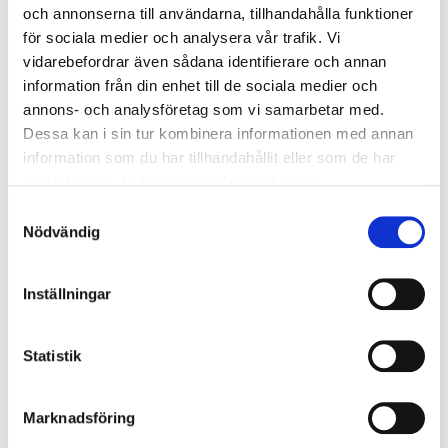
och annonserna till användarna, tillhandahålla funktioner
för sociala medier och analysera vår trafik. Vi
vidarebefordrar även sådana identifierare och annan
information från din enhet till de sociala medier och
annons- och analysföretag som vi samarbetar med.
Long side
Dessa kan i sin tur kombinera informationen med annan
information som du har tillhandahållit eller som de har
Avgång: fre. 16 oktober 2026
samlat in när du har använt deras tjänster.
Hemresa: mån. 19 oktober 2026
Samtyckesval
Sittplatser för eventet
Nödvändig
Inga bokningsavgifter
3 nätter
Inställningar
Komponera din resa
Statistik
Marknadsföring
Andra matcher du kanske gillar: