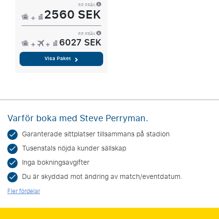
P.P. FRÅN
2560 SEK
P.P. FRÅN
6027 SEK
Visa Paket
Varför boka med Steve Perryman.
Garanterade sittplatser tillsammans på stadion
Tusenstals nöjda kunder sällskap
Inga bokningsavgifter
Du är skyddad mot ändring av match/eventdatum.
Fler fördelar