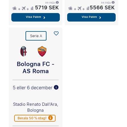
P.P. FRÅN
P.P. FRÅN
5719 SEK
5566 SEK
Visa Paket
Visa Paket
Serie A
Bologna FC -
AS Roma
5 eller 6 december
Stadio Renato Dall'Ara,
Bologna
Betala 50 % idag!