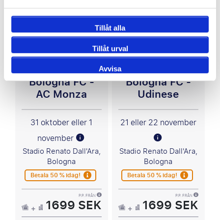
Tillåt alla
Serie A
Serie A
Tillåt urval
Avvisa
Bologna FC -
Bologna FC -
AC Monza
Udinese
31 oktober eller 1
21 eller 22 november
november
Stadio Renato Dall'Ara,
Stadio Renato Dall'Ara,
Bologna
Bologna
Betala 50 % idag!
Betala 50 % idag!
P.P. FRÅN
P.P. FRÅN
1699 SEK
1699 SEK