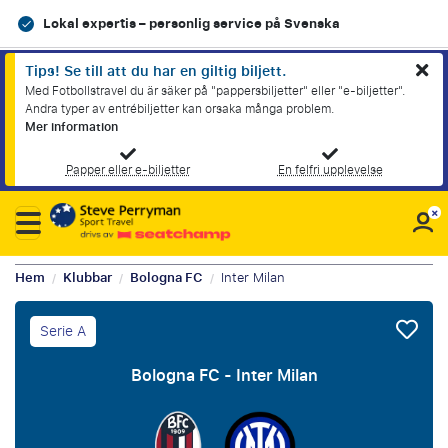
Lokal expertis – personlig service på Svenska
Tips! Se till att du har en giltig biljett.
Med Fotbollstravel du är säker på "pappersbiljetter" eller "e-biljetter".
Andra typer av entrébiljetter kan orsaka många problem.
Mer information
Papper eller e-biljetter
En felfri upplevelse
Hem
Klubbar
Bologna FC
Inter Milan
/
/
/
Serie A
Bologna FC - Inter Milan