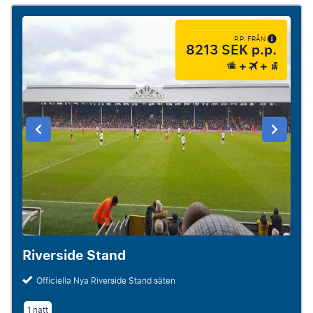
P.P. FRÅN
8213 SEK p.p.
Riverside Stand
Officiella Nya Riverside Stand säten
1 natt