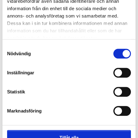
vidarebefordrar även sådana identifierare och annan
information från din enhet till de sociala medier och
annons- och analysföretag som vi samarbetar med.
Riverside Stand
Dessa kan i sin tur kombinera informationen med annan
Avgång: lör. 22 augusti 2026
information som du har tillhandahållit eller som de har
Hemresa: tis. 25 augusti 2026
samlat in när du har använt deras tjänster.
Sittplatser för eventet
Samtyckesval
Inga bokningsavgifter
Nödvändig
3 nätter
Inställningar
Komponera din resa
Statistik
Andra matcher du kanske gillar:
Marknadsföring
Premier League
Premier League
Tillåt alla