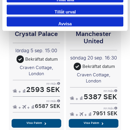
Tillåt urval
Fulham FC -
Fulham FC -
Avvisa
Crystal Palace
Manchester
United
lördag 5 sep.
15:00
söndag 20 sep.
16:30
Bekräftat datum
Bekräftat datum
Craven Cottage,
London
Craven Cottage,
London
P.P. FRÅN
2593 SEK
P.P. FRÅN
5387 SEK
P.P. FRÅN
6587 SEK
P.P. FRÅN
7951 SEK
Visa Paket
Visa Paket