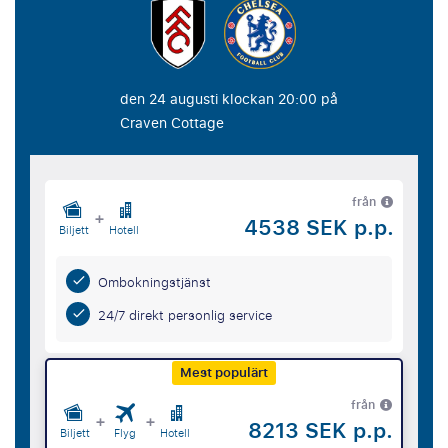
den 24 augusti klockan 20:00 på
Craven Cottage
från
+
4538 SEK p.p.
Biljett
Hotell
Ombokningstjänst
24/7 direkt personlig service
Mest populärt
från
+
+
8213 SEK p.p.
Biljett
Flyg
Hotell