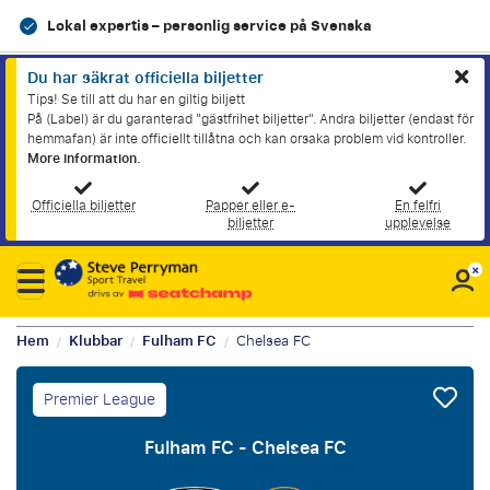
Lokal expertis – personlig service på Svenska
Du har säkrat officiella biljetter
Tips! Se till att du har en giltig biljett
På (Label) är du garanterad "gästfrihet biljetter". Andra biljetter (endast för
hemmafan) är inte officiellt tillåtna och kan orsaka problem vid kontroller.
More information.
Officiella biljetter
Papper eller e-
En felfri
biljetter
upplevelse
Hem
Klubbar
Fulham FC
Chelsea FC
/
/
/
Premier League
Fulham FC - Chelsea FC