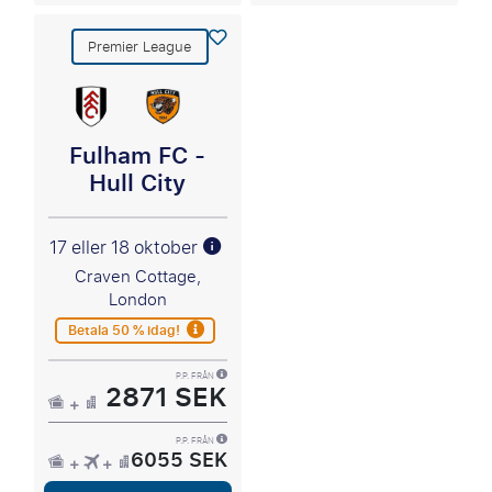
Premier League
Fulham FC -
Hull City
17 eller 18 oktober
Craven Cottage,
London
Betala 50 % idag!
P.P. FRÅN
2871 SEK
P.P. FRÅN
6055 SEK