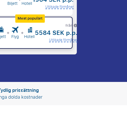
Biljett
Hotell
Utökade förmåner
Mest populärt
från
5584 SEK p.p.
+
+
ljett
Flyg
Hotell
Utökade förmåner
Tydlig prissättning
Inga dolda kostnader