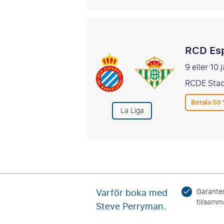
RCD Esp
9 eller 10 
RCDE Stad
Betala 50 
La Liga
Varför boka med
Garanter
tillsamm
Steve Perryman.