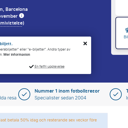
m, Barcelona
november
mivistelse
)
Bi
biljett.
sbiljetter" eller "e-biljetter". Andra typer av
em.
Mer information
En felfri upplevelse
Nummer 1 inom fotbollsresor
dda resa
Specialister sedan 2004
dast betala 50% idag och resterande sex veckor före