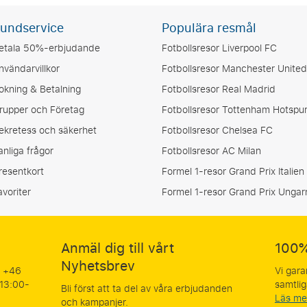
undservice
Populära resmål
etala 50%-erbjudande
Fotbollsresor Liverpool FC
nvändarvillkor
Fotbollsresor Manchester United
okning & Betalning
Fotbollsresor Real Madrid
rupper och Företag
Fotbollsresor Tottenham Hotspu
ekretess och säkerhet
Fotbollsresor Chelsea FC
anliga frågor
Fotbollsresor AC Milan
resentkort
Formel 1-resor Grand Prix Italien
avoriter
Formel 1-resor Grand Prix Ungar
Anmäl dig till vårt
100%
Nyhetsbrev
å +46
Vi gara
 13:00-
samtlig
Bli först att ta del av våra erbjudanden
Läs me
och kampanjer.