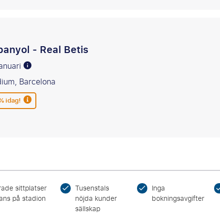
anyol - Real Betis
januari
ium, Barcelona
% idag!
ade sittplatser
Tusenstals
Inga
ans på stadion
nöjda kunder
bokningsavgifter
sällskap