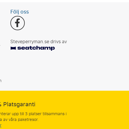
Följ oss
Steveperryman.se drivs av
r
n
 Platsgaranti
nterar upp till 3 platser tillsammans i
a av våra paketresor.
r