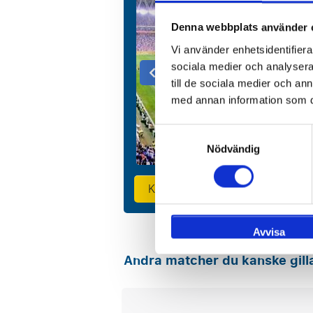
Denna webbplats använder 
Vi använder enhetsidentifierar
sociala medier och analysera 
till de sociala medier och a
med annan information som du 
Samtyckesval
Nödvändig
Komponera din resa
Avvisa
Andra matcher du kanske gill