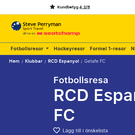
Kundbetyg
4.2/5
Fotbollsresor
Hockeyresor
Formel 1-resor
N
Hem
Klubbar
RCD Espanyol
Getafe FC
/
/
/
Fotbollsresa
RCD Espan
FC
Lägg till i önskelista