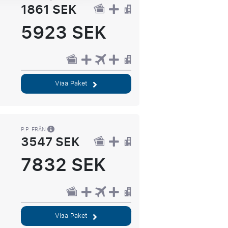
1861 SEK
5923 SEK
Visa Paket
P.P. FRÅN
3547 SEK
7832 SEK
Visa Paket