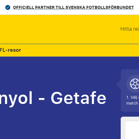
OFFICIELL PARTNER TILL SVENSKA FOTBOLLSFÖRBUNDET
Hitta re
FL-resor
yol - Getafe
1. Välj
match