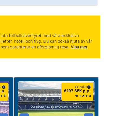
imata fotbollsäventyret med våra exklusiva
ljetter, hotell och flyg. Du kan också njuta av vår
, som garanterar en oförglömlig resa.
Visa mer
ÅN
P.P. FRÅN
.p.
6107 SEK p.p.