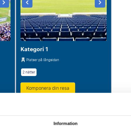
Kategori 1
Platser på långsidan
2 nätter
Komponera din resa
Information
Kategori 2
. FRÅN
K p.p.