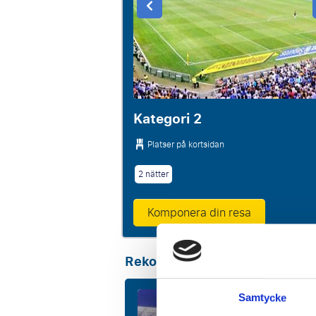
Kategori 2
Platser på kortsidan
2 nätter
Komponera din resa
Rekommenderade paket
Samtycke
P.P
6155 SE