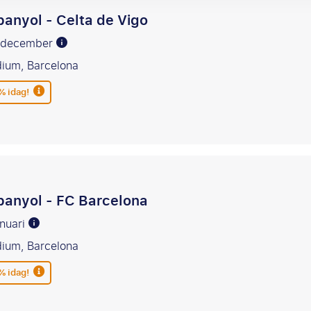
anyol - Celta de Vigo
13 december
ium, Barcelona
% idag!
anyol - FC Barcelona
anuari
ium, Barcelona
% idag!