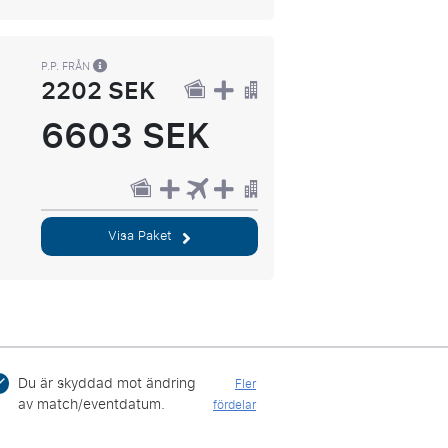
P.P. FRÅN
2202 SEK
6603 SEK
Visa Paket
Du är skyddad mot ändring
Fler
av match/eventdatum.
fördelar