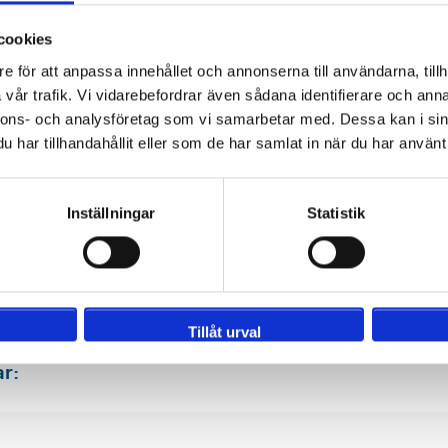
Avgång: fre. 27 november 2026
cookies
Hemresa: mån. 30 november 2026
Sittplatser för eventet
e för att anpassa innehållet och annonserna till användarna, tillh
Inga bokningsavgifter
vår trafik. Vi vidarebefordrar även sådana identifierare och anna
nnons- och analysföretag som vi samarbetar med. Dessa kan i sin
3 nätter
har tillhandahållit eller som de har samlat in när du har använt 
Inställningar
Statistik
Tillåt urval
ar: