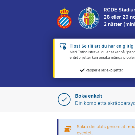
RCDE Stadiu
28 eller 29 
2 nätter (
mini
Tips! Se till att du har en giltig 
Med Fotbollstravel du är säker på "papper
entrébiljetter kan orsaka många probl
Papper eller e-biljetter
Boka enkelt
Din kompletta skräddarsy
Säkra din plats genom att en
eventet.