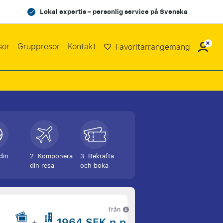
Lokal expertis – personlig service på Svenska
sor
Gruppresor
Kontakt
Favoritarrangemang
 din
2. Komponera
3. Bekräfta
din resa
och boka
från
1964 SEK p.p.
+