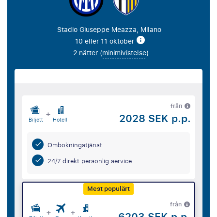
Stadio Giuseppe Meazza, Milano
10 eller 11 oktober
2 nätter (
minimivistelse
)
från
+
2028 SEK p.p.
Biljett
Hotell
Ombokningstjänst
24/7 direkt personlig service
Mest populärt
från
+
+