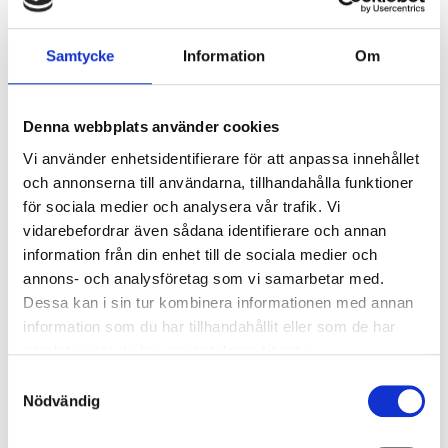
P.P. FRÅN
6875 SEK p.p.
Samtycke
Information
Om
Denna webbplats använder cookies
Vi använder enhetsidentifierare för att anpassa innehållet
och annonserna till användarna, tillhandahålla funktioner
för sociala medier och analysera vår trafik. Vi
vidarebefordrar även sådana identifierare och annan
information från din enhet till de sociala medier och
annons- och analysföretag som vi samarbetar med.
Dessa kan i sin tur kombinera informationen med annan
Kategori 1
information som du har tillhandahållit eller som de har
samlat in när du har använt deras tjänster.
Långsidan första nivå
Samtyckesval
Nödvändig
2 nätter