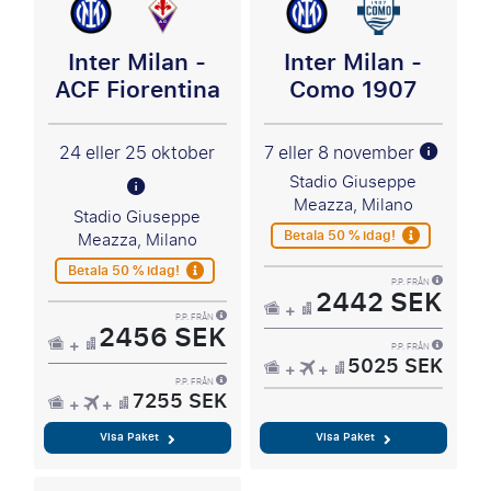
Inter Milan -
Inter Milan -
ACF Fiorentina
Como 1907
24 eller 25 oktober
7 eller 8 november
Stadio Giuseppe
Meazza, Milano
Stadio Giuseppe
Betala 50 % idag!
Meazza, Milano
Betala 50 % idag!
P.P. FRÅN
2442 SEK
P.P. FRÅN
2456 SEK
P.P. FRÅN
5025 SEK
P.P. FRÅN
7255 SEK
Visa Paket
Visa Paket