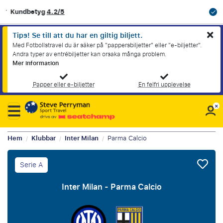
OFFICIELL PARTNER TILL SVENSKA FOTBOLLSFÖRBUNDET
Tips! Se till att du har en giltig biljett.
Med Fotbollstravel du är säker på "pappersbiljetter" eller "e-biljetter".
Andra typer av entrébiljetter kan orsaka många problem.
Mer information
Papper eller e-biljetter
En felfri upplevelse
Hem
Klubbar
Inter Milan
Parma Calcio
/
/
/
Serie A
Inter Milan - Parma Calcio