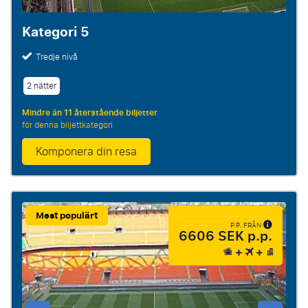
Kategori 5
Tredje nivå
2 nätter
Mindre än 11 återstående biljetter
för denna biljettkategori
Komponera din resa
Mest populärt
P.P. FRÅN
6606 SEK p.p.