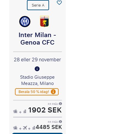
Serie A
Inter Milan -
Genoa CFC
28 eller 29 november
Stadio Giuseppe
Meazza, Milano
Betala 50 % idag!
P.P. FRÅN
1902 SEK
P.P. FRÅN
4485 SEK