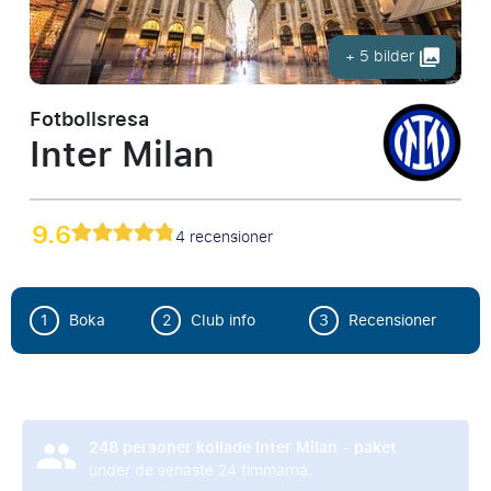
+ 5 bilder
Fotbollsresa
Inter Milan
9.6
4 recensioner
1
Boka
2
Club info
3
Recensioner
248
personer kollade Inter Milan - paket
under de senaste 24 timmarna.