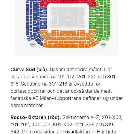
Curva Sud (blå):
Bakom det södra målet. Här
hittar du sektionerna 101-112, 201-220 och 301-
318. Sektionerna 301-218 är avsedda för
bortasupportrar och det är också där de mest
fanatiska AC Milan-supportrana befinner sig under
deras matcher.
Rosso-läktaren (röd):
Sektionerna A-Z, X01-X03,
Y01-Y02, J01-J03, K01-K02, 221-238 och 319-
342. Den röda sidan är huvudläktaren. Här hittar