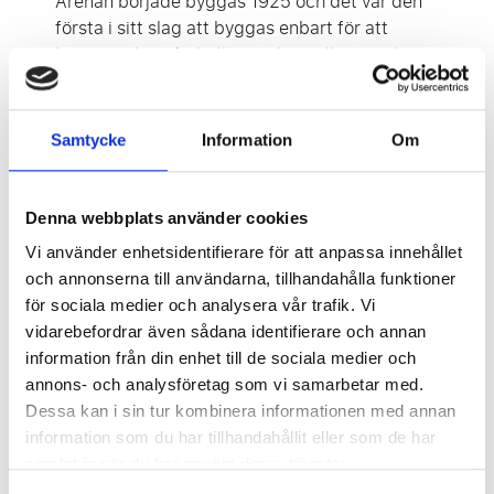
Arenan började byggas 1925 och det var den
första i sitt slag att byggas enbart för att
husera enbart fotbollsmatcher, vilket innebar
att löparbanan runt planen saknades. Inter
flyttade till arenan först 1947 och från och med
då använde båda ärkerivalerna det här
Samtycke
Information
Om
fotbollstemplet med de karaktäristiska
hörntornen som sin hemmaplan.
Denna webbplats använder cookies
Inför VM 1990 genomfördes en större renovering
Vi använder enhetsidentifierare för att anpassa innehållet
av arenan och med 75 923 platser är Giuseppe
och annonserna till användarna, tillhandahålla funktioner
Meazza den största arenan i Italien. Den har stått
för sociala medier och analysera vår trafik. Vi
värd för två världsmästerskap (1934 och 1990) och
vidarebefordrar även sådana identifierare och annan
mängder av Europacupfinaler.
information från din enhet till de sociala medier och
annons- och analysföretag som vi samarbetar med.
Om du vill se en match på den här klassiska
Dessa kan i sin tur kombinera informationen med annan
matchen så får du skynda dig. Det ser nämligen ut
information som du har tillhandahållit eller som de har
som att arenan kommer att rivas efter att Italien
samlat in när du har använt deras tjänster.
stått värd för vinter-OS 2026. En ny arena med