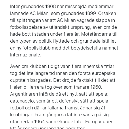
Inter grundades 1908 när missnöjda medlemmar
lämnade AC Milan, som grundades 1899. Orsaken
till splittringen var att AC Milan vägrade släppa in
fotbollsspelare av utländskt ursprung, även om de
hade bott i staden under flera år. Motståndarna till
den typen av politik flyttade och grundade istället
en ny fotbollsklubb med det betydelsefulla namnet
Internazionale.
Även om klubben tidigt vann flera inhemska titlar
tog det lite längre tid innan den första euroepiska
cuptiteln bärgades. Det dröjde faktiskt till det att
Helenio Herrera tog över som tränare 1960.
Argentinaren införde då ett nytt sätt att spela:
catenaccio, som är ett defensivt sätt att spela
fotboll och där anfallarna främst ägnar sig åt
kontringar. Framgångarna lät inte vänta på sig
utan redan 1964 vann Grande Inter Europacupen.
Ett år senare upprepades bedriften.