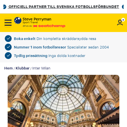
Lokal expertis – personlig service på Svenska
Boka enkelt
Din kompletta skräddarsydda resa
Nummer 1 inom fotbollsresor
Specialister sedan 2004
Tydlig prissättning
Inga dolda kostnader
Hem
Klubbar
Inter Milan
/
/