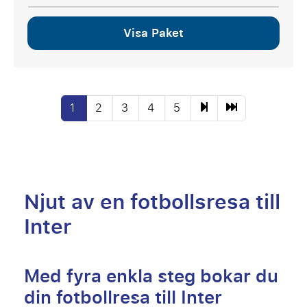
Visa Paket
1
2
3
4
5
Njut av en fotbollsresa till
Inter
Med fyra enkla steg bokar du
din fotbollresa till Inter