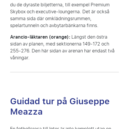
du de dyraste biljetterna, till exempel Premium
Skybox och executive-loungerna. Det är också
samma sida där omklädningsrummen,
spelartunneln och avbytarbänkarna finns.
Arancio-läktaren (orange):
Längst den östra
sidan av planen, med sektionerna 149-172 och
255-276. Den här sidan av arenan har endast två
våningar.
Guidad tur på Giuseppe
Meazza
En fotbollsresa till Inter är inte komplett utan en