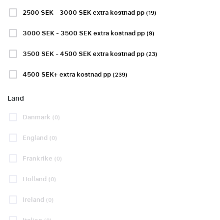
2500 SEK - 3000 SEK extra kostnad pp
(19)
Fotbollsresor
Formel
Hockeyresor
3000 SEK - 3500 SEK extra kostnad pp
(9)
1-
resor
3500 SEK - 4500 SEK extra kostnad pp
(23)
4500 SEK+ extra kostnad pp
(239)
Land
Ombokningstjänst
Danmark
(0)
Visa mer
England
(0)
Frankrike
(0)
Holland
(0)
LA LIGA
LA LIGA
Ireland
(0)