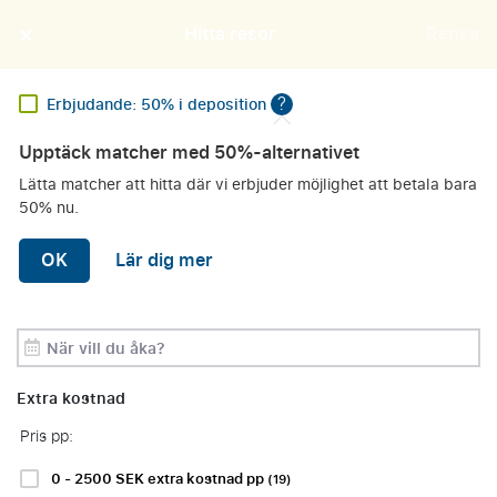
×
Lokal expertis – personlig service på Svenska
Hitta resor
Rensa
?
Erbjudande: 50% i deposition
Upptäck matcher med 50%-alternativet
Erbjudanden
Lätta matcher att hitta där vi erbjuder möjlighet att betala bara
Klubb
HITTA DIN PERFEKTA
50% nu.
SPORTRESA
OK
Lär dig mer
Period
Sortera efter:
Filters
(
2
)
Extra kostnad
Pris pp:
Applicerade filter
Bundesliga
La Liga
Ta bort alla filter
0 - 2500 SEK extra kostnad pp
(19)