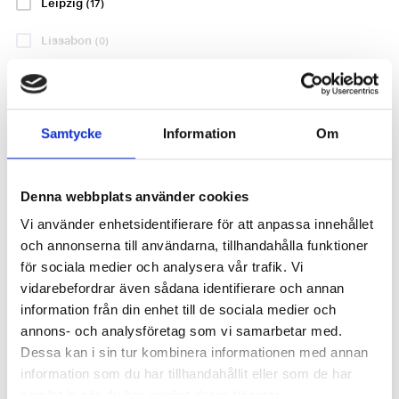
Leipzig
(17)
LA LIGA
LA LIGA
Lissabon
(0)
Liverpool
(0)
London
(0)
Samtycke
Information
Om
RCD Espanyol
Rayo Vallecano
Lyon
(0)
- Real Madrid
- Deportivo
Alavés
Madrid
(57)
lördag 22 aug.
21:30
Denna webbplats använder cookies
22 eller 23 augusti
BEKRÄFTAT DATUM
Vi använder enhetsidentifierare för att anpassa innehållet
Manchester
(0)
RCDE Stadium,
Estadio de Vallecas,
och annonserna till användarna, tillhandahålla funktioner
Barcelona
Madrid
Milano
(0)
för sociala medier och analysera vår trafik. Vi
vidarebefordrar även sådana identifierare och annan
P.P. FRÅN
München
(17)
P.P. FRÅN
3928 SEK
3291 SEK
information från din enhet till de sociala medier och
annons- och analysföretag som vi samarbetar med.
Neapel
(0)
P.P. FRÅN
P.P. FRÅN
Dessa kan i sin tur kombinera informationen med annan
8426 SEK
8165 SEK
information som du har tillhandahållit eller som de har
Nice
(0)
samlat in när du har använt deras tjänster.