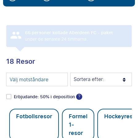
66
personer kollade Aberdeen FC - paket
under de senaste 24 timmarna.
18 Resor
Sortera efter:
Välj motståndare
?
Erbjudande: 50% i deposition
Fotbollsresor
Formel
Hockeyreso
1-
resor