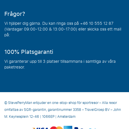
Frågor?
Vi hjälper dig gärna. Du kan ringa oss på +46 10 555 12 87
(Vardagar 09:00-12:00 & 13:00-17:00) eller skicka oss ett mail
på:
info@steveperryman.se
100% Platsgaranti
Vi garanterar upp till 3 platser tillsammans i samtliga av våra
paketresor.
Läs mer
© StevePerryMan erbjuder en one-stop-shop för sportresor – Alla resor
omfattas av SGR-garantin, garantinummer 3358 – TravelGroep BV – John
M. Keynesplein 12-46 | 1066EP | Amsterdam