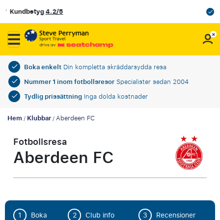
OFFICIELL PARTNER TILL SVENSKA FOTBOLLSFÖRB
Boka enkelt
Din kompletta skräddarsydda resa
Nummer 1 inom fotbollsresor
Specialister sedan 2004
Tydlig prissättning
Inga dolda kostnader
Hem
Klubbar
Aberdeen FC
/
/
Fotbollsresa
Aberdeen FC
1
Boka
2
Club info
3
Recensioner