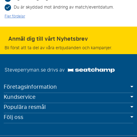
Du är skyddad mot ändring av match/eventdatum.
Fler fördelar
Anmäl dig till vårt Nyhetsbrev
Bli först att ta del av våra erbjudanden och kampanjer.
Steveperryman.se drivs av
Företagsinformation
Kundservice
Populära resmål
Följ oss