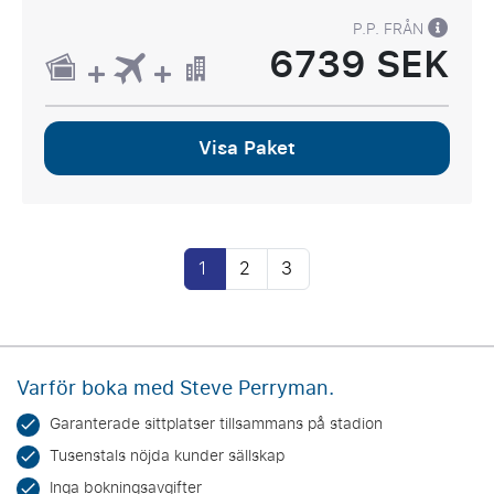
P.P. FRÅN
6739 SEK
Visa Paket
1
2
3
Varför boka med Steve Perryman.
Garanterade sittplatser tillsammans på stadion
Tusenstals nöjda kunder sällskap
Inga bokningsavgifter