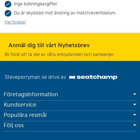
Inga bokningsavgifter
Du är skyddad mot ändring av match/eventdatum.
Fler fördelar
Anmäl dig till vårt Nyhetsbrev
Bli först att ta del av våra erbjudanden och kampanjer.
Steveperryman.se drivs av
Företagsinformation
Kundservice
Populära resmål
Följ oss