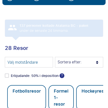
137
personer kollade Atalanta BC - paket
under de senaste 24 timmarna.
28 Resor
Sortera efter:
Välj motståndare
?
Erbjudande: 50% i deposition
Fotbollsresor
Formel
Hockeyreso
1-
resor