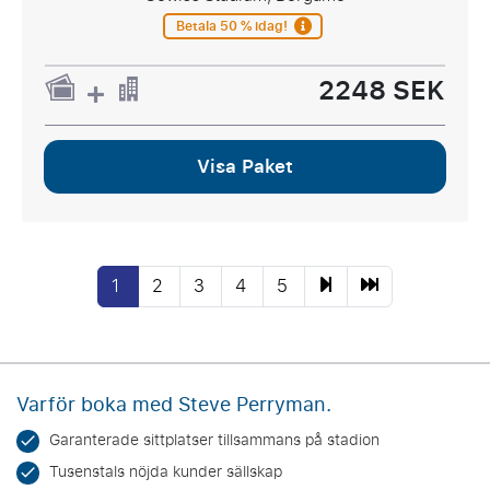
Betala 50 % idag!
2248 SEK
Visa Paket
1
2
3
4
5
Varför boka med Steve Perryman.
Garanterade sittplatser tillsammans på stadion
Tusenstals nöjda kunder sällskap