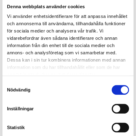
P.P. FRÅN
7410 SEK
Denna webbplats använder cookies
Vi använder enhetsidentifierare för att anpassa innehållet
och annonserna till användarna, tillhandahålla funktioner
för sociala medier och analysera vår trafik. Vi
Visa Paket
vidarebefordrar även sådana identifierare och annan
information från din enhet till de sociala medier och
annons- och analysföretag som vi samarbetar med.
Dessa kan i sin tur kombinera informationen med annan
Serie A
information som du har tillhandahållit eller som de har
samlat in när du har använt deras tjänster.
Samtyckesval
Nödvändig
Atalanta BC - Cagliari
Inställningar
lördag 12 sep.
20:45
Bekräftat datum
Statistik