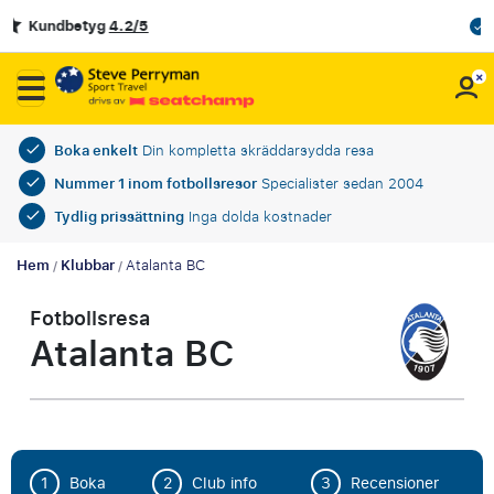
OFFICIELL PARTNER TILL SVENSKA FOTBOLLSF
Boka enkelt
Din kompletta skräddarsydda resa
Nummer 1 inom fotbollsresor
Specialister sedan 2004
Tydlig prissättning
Inga dolda kostnader
Hem
Klubbar
Atalanta BC
/
/
Fotbollsresa
Atalanta BC
1
Boka
2
Club info
3
Recensioner