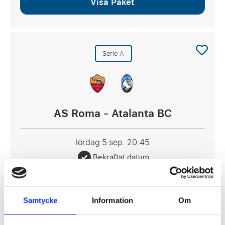
Visa Paket
Serie A
AS Roma - Atalanta BC
lördag 5 sep.
20:45
Bekräftat datum
Stadio Olimpico, Rom
2537 SEK
Samtycke
Information
Om