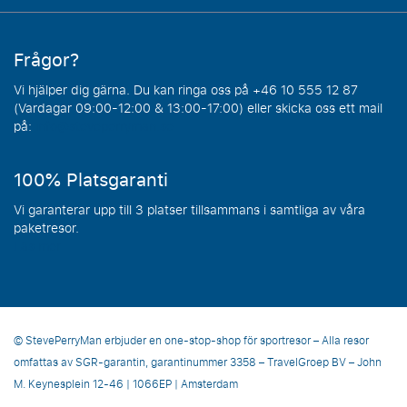
Frågor?
Vi hjälper dig gärna. Du kan ringa oss på +46 10 555 12 87
(Vardagar 09:00-12:00 & 13:00-17:00) eller skicka oss ett mail
på:
info@steveperryman.se
100% Platsgaranti
Vi garanterar upp till 3 platser tillsammans i samtliga av våra
paketresor.
Läs mer
© StevePerryMan erbjuder en one-stop-shop för sportresor – Alla resor
omfattas av SGR-garantin, garantinummer 3358 – TravelGroep BV – John
M. Keynesplein 12-46 | 1066EP | Amsterdam