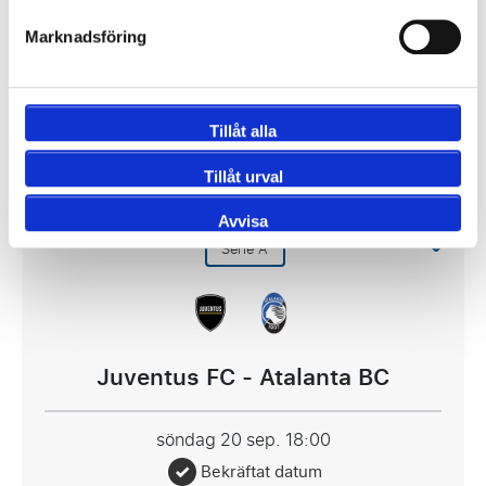
Gewiss Stadium, Bergamo
Marknadsföring
1650 SEK
Visa Paket
Tillåt alla
Tillåt urval
Avvisa
Serie A
Juventus FC - Atalanta BC
söndag 20 sep.
18:00
Bekräftat datum