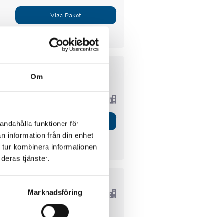
Visa Paket
Om
P.P. FRÅN
2899 SEK
Visa Paket
andahålla funktioner för
n information från din enhet
 tur kombinera informationen
deras tjänster.
P.P. FRÅN
3893 SEK
Marknadsföring
8180 SEK