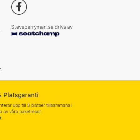
Steveperryman.se drivs av
r
n
 Platsgaranti
nterar upp till 3 platser tillsammans i
a av våra paketresor.
r