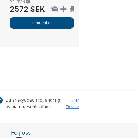
P.P. FRÅN
2572 SEK
Visa Paket
Du är skyddad mot ändring
Fler
av match/eventdatum.
fördelar
Följ oss