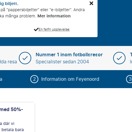
ig biljett.
å "pappersbiljetter" eller "e-biljetter". Andra
Mer information
rsaka många problem.
En felfri upplevelse
Nummer 1 inom fotbollsresor
dda resa
Specialister sedan 2004
sa
2
Information om Feyenoord
3
 med 50%-
ord - paket
a.
a där vi
t betala bara