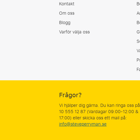
Kontakt
B
Om oss
A
Blogg
B
Varför välja oss
G
S
V
P
F
Frågor?
Vi hjälper dig gärna. Du kan ringa oss p
10 555 12 87 (Vardagar 09:00-12:00 &
17:00) eller skicka oss ett mail på:
info@steveperryman.se