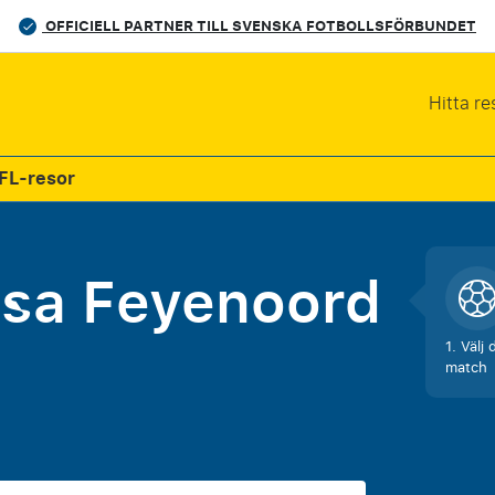
OFFICIELL PARTNER TILL SVENSKA FOTBOLLSFÖRBUNDET
Hitta re
FL-resor
esa
Feyenoord
1. Välj 
match