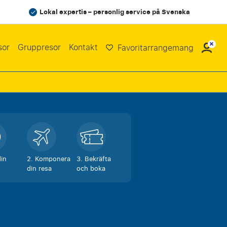
Lokal expertis – personlig service på Svenska
sor
Gruppresor
Kontakt
Favoritarrangemang
din
2. Komponera
3. Bekräfta
din resa
och boka