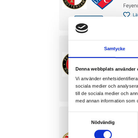
Feyen
Lä
Eredivisie
Feye
Samtycke
10 ell
Feyen
Denna webbplats använder 
Betal
Vi använder enhetsidentifierar
sociala medier och analysera 
Eredivisie
Lä
till de sociala medier och a
med annan information som du 
Samtyckesval
PSV 
Nödvändig
24 ell