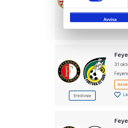
Philip
Betal
Avvisa
Eredivisie
Lä
Feye
31 okt
Feyen
Betal
Lä
Eredivisie
Feye