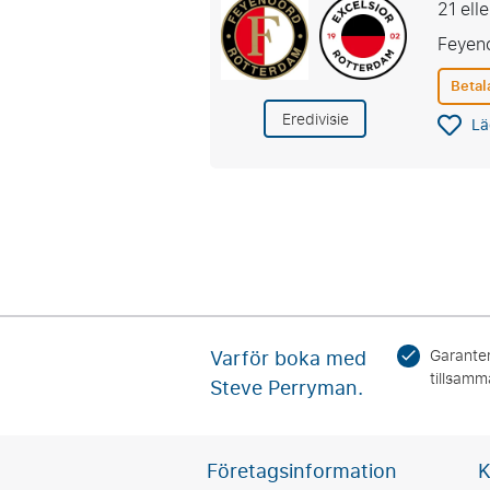
21 ell
Feyen
Betal
Eredivisie
Lä
Varför boka med
Garanter
tillsamm
Steve Perryman.
Företagsinformation
K