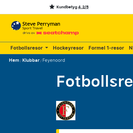
Kundbetyg
4.2/5
Fotbollsresor
Hockeyresor
Formel 1-resor
N
Hem
Klubbar
Feyenoord
/
/
Fotbollsr