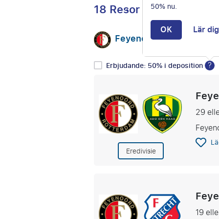
18 Resor
50% nu.
OK
Lär di
Feyenoord
Välj mots
vs
?
Erbjudande: 50% i deposition
Feye
29 ell
Feyen
Lä
Eredivisie
Feye
19 ell