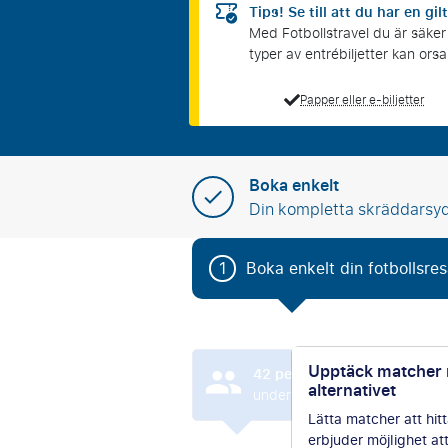
Tips! Se till att du har en gilt
Med Fotbollstravel du är säker p
typer av entrébiljetter kan o
Papper eller e-biljetter
Boka enkelt
Din kompletta skräddarsy
1
Boka enkelt din fotbollsre
Upptäck matcher
42
personer kollade Feyeno
alternativet
under de senaste 24 timmarn
Lätta matcher att hitt
erbjuder möjlighet at