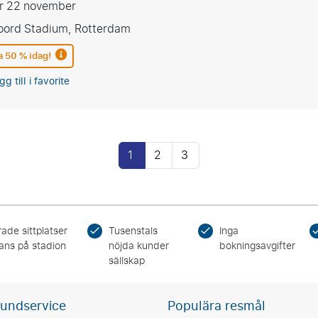
er 22 november
oord Stadium, Rotterdam
a 50 % idag!
gg till i favorite
1
2
3
ade sittplatser
Tusenstals
Inga
ans på stadion
nöjda kunder
bokningsavgifter
sällskap
undservice
Populära resmål