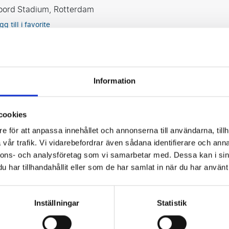
oord Stadium, Rotterdam
gg till i favorite
noord - AZ Alkmaar
Information
er 11 oktober
oord Stadium, Rotterdam
cookies
a 50 % idag!
e för att anpassa innehållet och annonserna till användarna, tillh
vår trafik. Vi vidarebefordrar även sådana identifierare och anna
gg till i favorite
nnons- och analysföretag som vi samarbetar med. Dessa kan i sin
har tillhandahållit eller som de har samlat in när du har använt 
- Feyenoord
Inställningar
Statistik
er 25 oktober