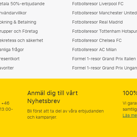
etala 50%-erbjudande
Fotbollsresor Liverpool FC
nvändarvillkor
Fotbollsresor Manchester United
okning & Betalning
Fotbollsresor Real Madrid
rupper och Företag
Fotbollsresor Tottenham Hotspu
ekretess och säkerhet
Fotbollsresor Chelsea FC
anliga frågor
Fotbollsresor AC Milan
resentkort
Formel 1-resor Grand Prix Italien
avoriter
Formel 1-resor Grand Prix Ungar
Anmäl dig till vårt
100%
Nyhetsbrev
å +46
Vi gara
 13:00-
samtlig
Bli först att ta del av våra erbjudanden
Läs me
och kampanjer.