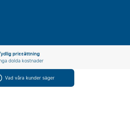
Tydlig prissättning
Inga dolda kostnader
Vad våra kunder säger