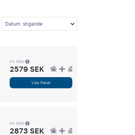
Datum: stigande
P.P. FRÅN
2579 SEK
Visa Paket
P.P. FRÅN
2873 SEK