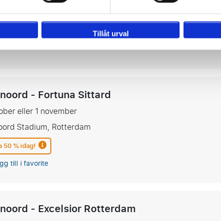
s Stadium, Eindhoven
a 50 % idag!
Tillåt urval
gg till i favorite
noord - Fortuna Sittard
ober eller 1 november
oord Stadium, Rotterdam
a 50 % idag!
gg till i favorite
noord - Excelsior Rotterdam