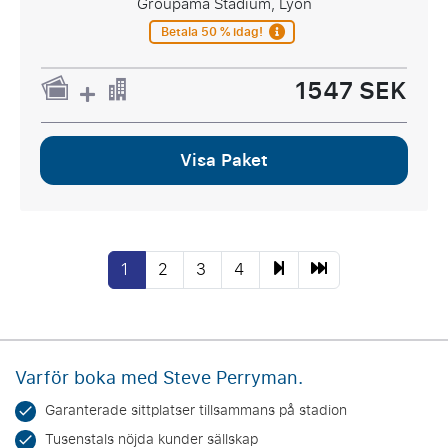
Groupama Stadium, Lyon
Betala 50 % idag!
1547 SEK
Visa Paket
1
2
3
4
Varför boka med Steve Perryman.
Garanterade sittplatser tillsammans på stadion
Tusenstals nöjda kunder sällskap