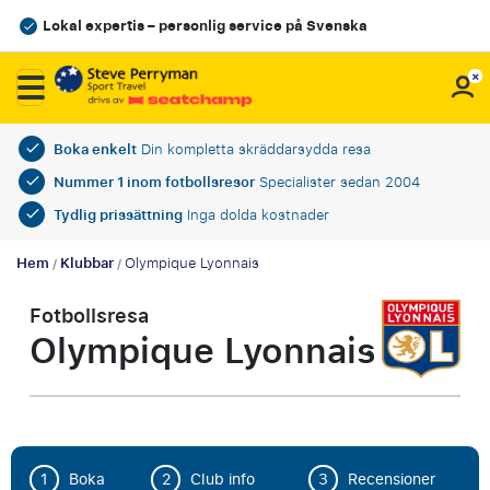
Lokal expertis – personlig service på Svenska
Boka enkelt
Din kompletta skräddarsydda resa
Nummer 1 inom fotbollsresor
Specialister sedan 2004
Tydlig prissättning
Inga dolda kostnader
Hem
Klubbar
Olympique Lyonnais
/
/
Fotbollsresa
Olympique Lyonnais
1
Boka
2
Club info
3
Recensioner