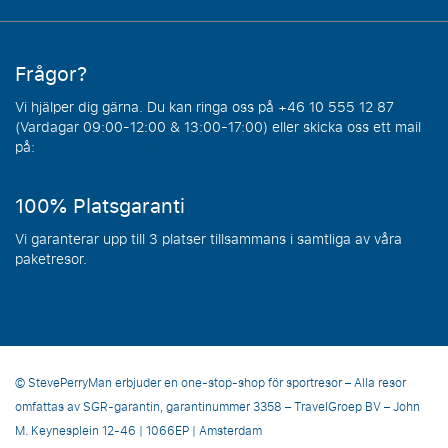
Frågor?
Vi hjälper dig gärna. Du kan ringa oss på +46 10 555 12 87
(Vardagar 09:00-12:00 & 13:00-17:00) eller skicka oss ett mail
på:
info@steveperryman.se
100% Platsgaranti
Vi garanterar upp till 3 platser tillsammans i samtliga av våra
paketresor.
Läs mer
© StevePerryMan erbjuder en one-stop-shop för sportresor – Alla resor
omfattas av SGR-garantin, garantinummer 3358 – TravelGroep BV – John
M. Keynesplein 12-46 | 1066EP | Amsterdam