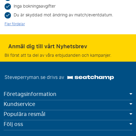
Inga bokningsavgifter
Du är skyddad mot ändring av match/eventdatum.
Fler fördelar
Anmäl dig till vårt Nyhetsbrev
Bli först att ta del av våra erbjudanden och kampanjer.
Steveperryman.se drivs av
Företagsinformation
Kundservice
Populära resmål
Följ oss