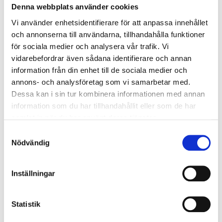
Denna webbplats använder cookies
Vi använder enhetsidentifierare för att anpassa innehållet
och annonserna till användarna, tillhandahålla funktioner
Ligue 1
för sociala medier och analysera vår trafik. Vi
vidarebefordrar även sådana identifierare och annan
information från din enhet till de sociala medier och
annons- och analysföretag som vi samarbetar med.
Dessa kan i sin tur kombinera informationen med annan
Olympique Lyonnais - OGC Nice
information som du har tillhandahållit eller som de har
samlat in när du har använt deras tjänster.
17 eller 18 oktober
Samtyckesval
Groupama Stadium, Lyon
Nödvändig
Betala 50 % idag!
Inställningar
1509 SEK
Statistik