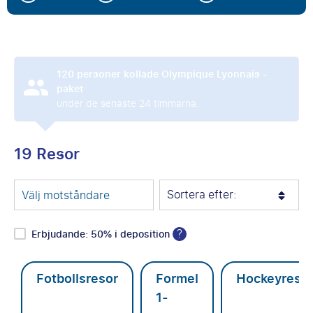
120
personer kollade Olympique Lyonnais -
paket
under de senaste 24 timmarna.
19 Resor
Sortera efter:
Välj motståndare
?
Erbjudande: 50% i deposition
Fotbollsresor
Formel
Hockeyreso
1-