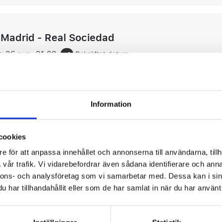
 Madrid - Real Sociedad
g 26 aug.
21:00
Bekräftat datum
o Santiago Bernabéu, Madrid
r snabbt
Information
gg till i favorite
cookies
e för att anpassa innehållet och annonserna till användarna, tillh
 Sociedad - RCD Espanyol
vår trafik. Vi vidarebefordrar även sådana identifierare och anna
nnons- och analysföretag som vi samarbetar med. Dessa kan i sin
g 29 aug.
19:00
Bekräftat datum
har tillhandahållit eller som de har samlat in när du har använt 
Arena, San Sebastián
gg till i favorite