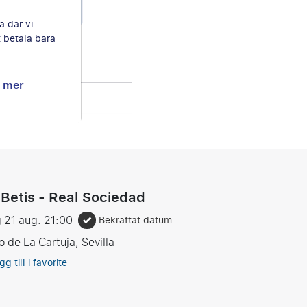
a.
a där vi
t betala bara
g mer
motståndare
 Betis - Real Sociedad
 21 aug.
21:00
Bekräftat datum
o de La Cartuja, Sevilla
gg till i favorite