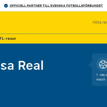
OFFICIELL PARTNER TILL SVENSKA FOTBOLLSFÖRBUNDET
Hitta re
FL-resor
esa
Real
1. Välj 
match