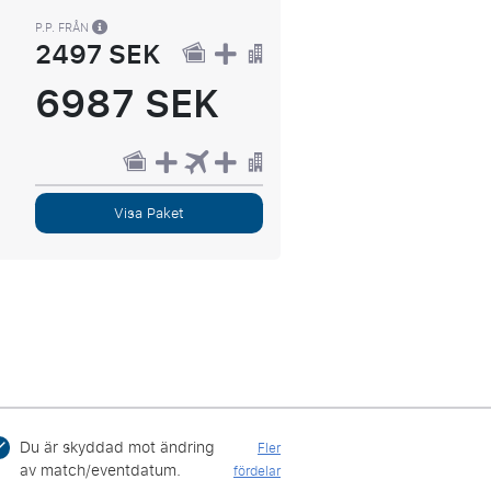
P.P. FRÅN
2497 SEK
6987 SEK
Visa Paket
Du är skyddad mot ändring
Fler
av match/eventdatum.
fördelar