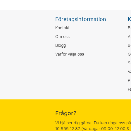
Företagsinformation
K
Kontakt
B
Om oss
A
Blogg
B
Varför välja oss
G
S
V
P
F
Frågor?
Vi hjälper dig gärna. Du kan ringa oss p
10 555 12 87 (Vardagar 09:00-12:00 &