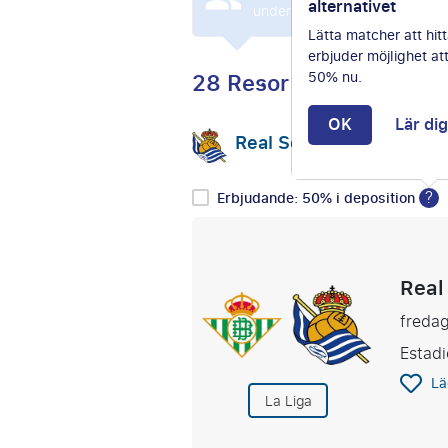
alternativet
under de senaste 24 timmarn
Lätta matcher att hitt
erbjuder möjlighet at
28 Resor
50% nu.
OK
Lär di
Real Sociedad
Välj 
vs
?
Erbjudande: 50% i deposition
Real
fredag
Estadi
Lä
La Liga