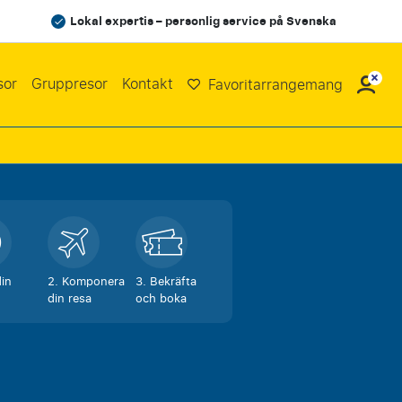
Lokal expertis – personlig service på Svenska
sor
Gruppresor
Kontakt
Favoritarrangemang
din
2. Komponera
3. Bekräfta
din resa
och boka