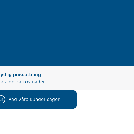
Tydlig prissättning
Inga dolda kostnader
3
Vad våra kunder säger