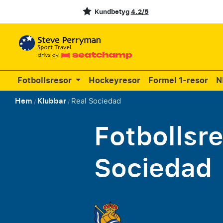
Kundbetyg
4.2/5
Fotbollsresor
Hockeyresor
Formel 1-resor
N
Hem
Klubbar
Real Sociedad
/
/
Fotbollsr
Sociedad