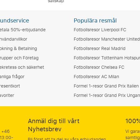
sällskap
undservice
Populära resmål
etala 50%-erbjudande
Fotbollsresor Liverpool FC
nvändarvillkor
Fotbollsresor Manchester United
okning & Betalning
Fotbollsresor Real Madrid
rupper och Företag
Fotbollsresor Tottenham Hotspu
ekretess och säkerhet
Fotbollsresor Chelsea FC
anliga frågor
Fotbollsresor AC Milan
resentkort
Formel 1-resor Grand Prix Italien
avoriter
Formel 1-resor Grand Prix Ungar
Anmäl dig till vårt
100%
Nyhetsbrev
å +46
Vi gara
 13:00-
samtlig
Bli först att ta del av våra erbjudanden