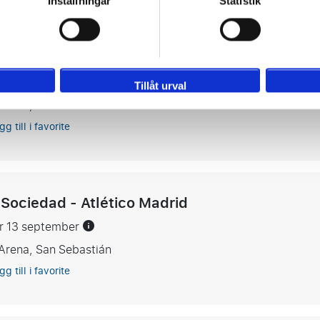
Inställningar
Statistik
 Sociedad - Celta de Vigo
g 3 sep.
21:00
Bekräftat datum
Tillåt urval
Arena, San Sebastián
gg till i favorite
 Sociedad - Atlético Madrid
er 13 september
Arena, San Sebastián
gg till i favorite