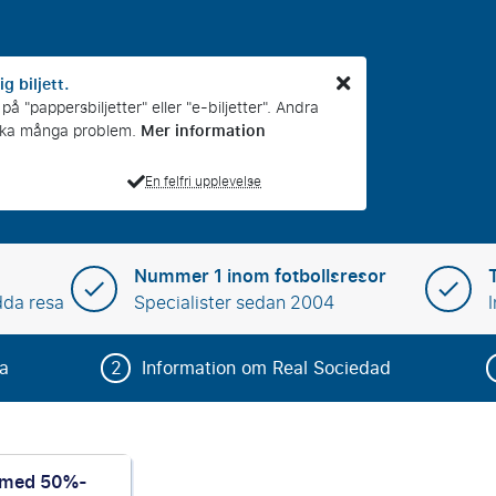
ig biljett.
å "pappersbiljetter" eller "e-biljetter". Andra
Mer information
rsaka många problem.
En felfri upplevelse
Nummer 1 inom fotbollsresor
dda resa
Specialister sedan 2004
sa
2
Information om Real Sociedad
 med 50%-
ociedad - paket