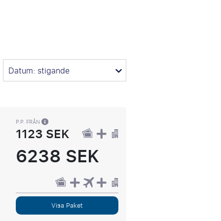
Datum: stigande
P.P. FRÅN
1123 SEK
6238 SEK
Visa Paket