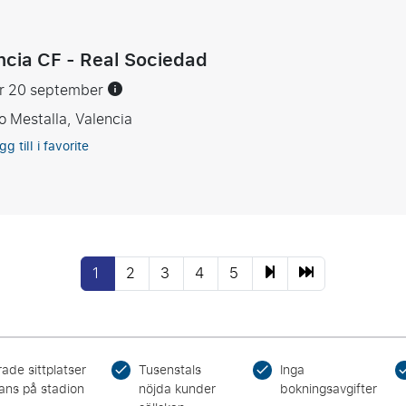
ncia CF - Real Sociedad
er 20 september
o Mestalla, Valencia
gg till i favorite
1
2
3
4
5
ade sittplatser
Tusenstals
Inga
ans på stadion
nöjda kunder
bokningsavgifter