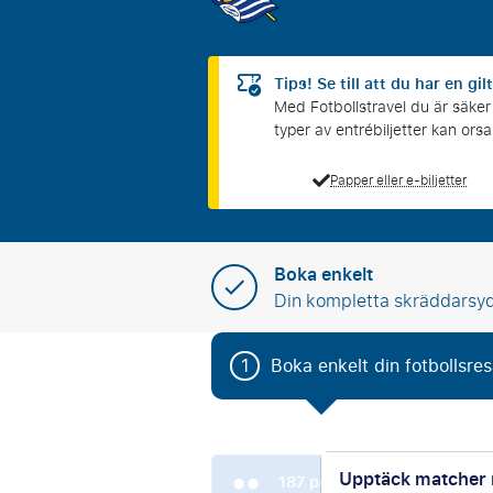
Tips! Se till att du har en gilt
Med Fotbollstravel du är säker p
typer av entrébiljetter kan o
Papper eller e-biljetter
Boka enkelt
Din kompletta skräddarsy
1
Boka enkelt din fotbollsre
Upptäck matcher
187
personer kollade Real S