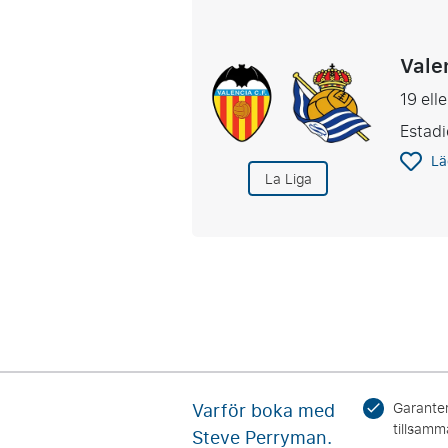
Vale
19 ell
Estadi
Lä
La Liga
Varför boka med
Garanter
tillsamm
Steve Perryman.