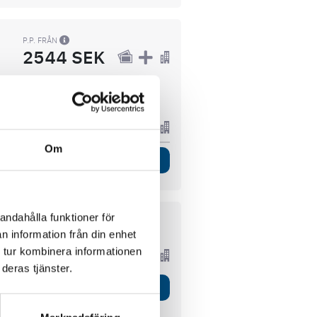
P.P. FRÅN
2544 SEK
7249 SEK
Om
Visa Paket
andahålla funktioner för
n information från din enhet
P.P. FRÅN
2878 SEK
 tur kombinera informationen
deras tjänster.
Visa Paket