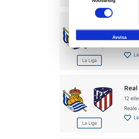
Nödvändig
Real
torsda
Avvisa
Reale 
Lä
La Liga
Real
12 ell
Reale 
Lä
La Liga