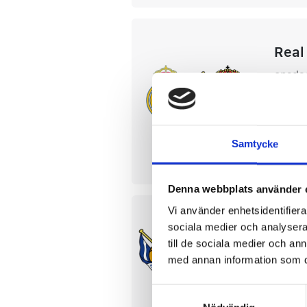
Real
onsda
Estadi
Sälje
La Liga
Samtycke
Lä
Denna webbplats använder 
Vi använder enhetsidentifierar
Real
sociala medier och analysera 
till de sociala medier och a
lörda
med annan information som du 
Reale 
Lä
Samtyckesval
La Liga