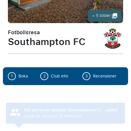
+ 5 bilder
Fotbollsresa
Southampton FC
1
Boka
2
Club info
3
Recensioner
102
personer kollade Southampton FC - paket
under de senaste 24 timmarna.