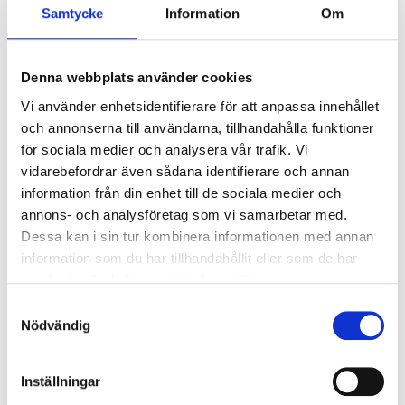
Samtycke
Information
Om
12 eller 13 september
St. Mary's Stadium, Southampton
Denna webbplats använder cookies
3218 SEK
Vi använder enhetsidentifierare för att anpassa innehållet
och annonserna till användarna, tillhandahålla funktioner
för sociala medier och analysera vår trafik. Vi
Visa Paket
vidarebefordrar även sådana identifierare och annan
information från din enhet till de sociala medier och
annons- och analysföretag som vi samarbetar med.
Dessa kan i sin tur kombinera informationen med annan
information som du har tillhandahållit eller som de har
EFL Championship
samlat in när du har använt deras tjänster.
Samtyckesval
Nödvändig
Southampton FC - Portsmouth FC
Inställningar