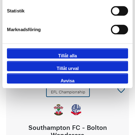
10 eller 11 oktober
Statistik
St. Mary's Stadium, Southampton
Betala 50 % idag!
Marknadsföring
4240 SEK
Tillåt alla
Visa Paket
Tillåt urval
Avvisa
EFL Championship
Southampton FC - Bolton